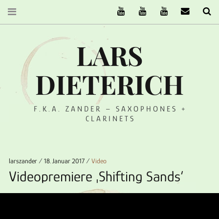
The Ruffcats on Youtube
Stereofysh on Youtube
Oneiro Nautix on Yo
email
Se
LARS
DIETERICH
F.K.A. ZANDER – SAXOPHONES +
CLARINETS
larszander
18. Januar 2017
Video
Videopremiere ‚Shifting Sands‘