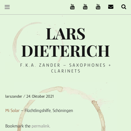
The Ruffcats on Youtube
Stereofysh on Youtube
Oneiro Nautix on Yo
email
Se
LARS
DIETERICH
F.K.A. ZANDER – SAXOPHONES +
CLARINETS
larszander
24. Oktober 2021
Mi Solar
– Flüchtlingshilfe, Schöningen
Bookmark the
permalink
.